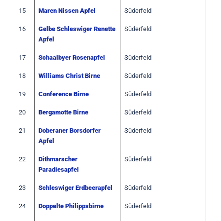
15
Maren Nissen Apfel
Süderfeld
16
Gelbe Schleswiger Renette
Süderfeld
Apfel
17
Schaalbyer Rosenapfel
Süderfeld
18
Williams Christ Birne
Süderfeld
19
Conference Birne
Süderfeld
20
Bergamotte Birne
Süderfeld
21
Doberaner Borsdorfer
Süderfeld
Apfel
22
Dithmarscher
Süderfeld
Paradiesapfel
23
Schleswiger Erdbeerapfel
Süderfeld
24
Doppelte Philippsbirne
Süderfeld