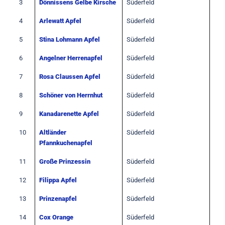
3
Dönnissens Gelbe Kirsche
Süderfeld
4
Arlewatt Apfel
Süderfeld
5
Stina Lohmann Apfel
Süderfeld
6
Angelner Herrenapfel
Süderfeld
7
Rosa Claussen Apfel
Süderfeld
8
Schöner von Herrnhut
Süderfeld
9
Kanadarenette Apfel
Süderfeld
10
Altländer
Süderfeld
Pfannkuchenapfel
11
Große Prinzessin
Süderfeld
12
Filippa Apfel
Süderfeld
13
Prinzenapfel
Süderfeld
14
Cox Orange
Süderfeld