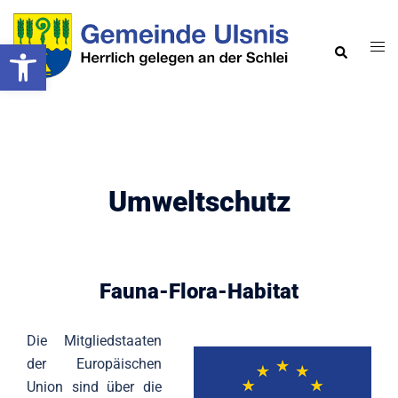
Zum
Inhalt
Werkzeugleiste öffnen
Men
Suche
springen
ums
Umweltschutz
Fauna-Flora-Habitat
Die Mitgliedstaaten
der Europäischen
Union sind über die