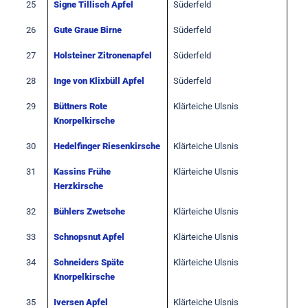
25
Signe Tillisch Apfel
Süderfeld
26
Gute Graue Birne
Süderfeld
27
Holsteiner Zitronenapfel
Süderfeld
28
Inge von Klixbüll Apfel
Süderfeld
29
Büttners Rote
Klärteiche Ulsnis
Knorpelkirsche
30
Hedelfinger Riesenkirsche
Klärteiche Ulsnis
31
Kassins Frühe
Klärteiche Ulsnis
Herzkirsche
32
Bühlers Zwetsche
Klärteiche Ulsnis
33
Schnopsnut Apfel
Klärteiche Ulsnis
34
Schneiders Späte
Klärteiche Ulsnis
Knorpelkirsche
35
Iversen Apfel
Klärteiche Ulsnis