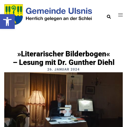
Zum
Inhalt
Werkzeugleiste öffnen
Men
Suche
springen
ums
»Literarischer Bilderbogen«
– Lesung mit Dr. Gunther Diehl
26. JANUAR 2024