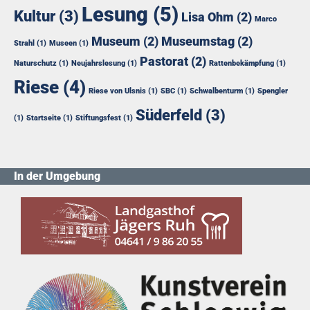
Lesung
(5)
Kultur
(3)
Lisa Ohm
(2)
Marco
Museum
(2)
Museumstag
(2)
Strahl
(1)
Museen
(1)
Pastorat
(2)
Naturschutz
(1)
Neujahrslesung
(1)
Rattenbekämpfung
(1)
Riese
(4)
Riese von Ulsnis
(1)
SBC
(1)
Schwalbenturm
(1)
Spengler
Süderfeld
(3)
(1)
Startseite
(1)
Stiftungsfest
(1)
In der Umgebung