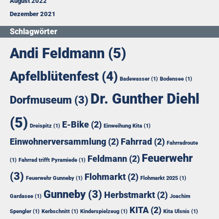
August 2022
Dezember 2021
Schlagwörter
Andi Feldmann
(5)
Apfelblütenfest
(4)
Badewasser
(1)
Bodensee
(1)
Dr. Gunther Diehl
Dorfmuseum
(3)
(5)
E-Bike
(2)
Dreispitz
(1)
Einweihung Kita
(1)
Einwohnerversammlung
(2)
Fahrrad
(2)
Fahrradroute
Feuerwehr
Feldmann
(2)
(1)
Fahrrad trifft Pyramiede
(1)
(3)
Flohmarkt
(2)
Feuerwehr Gunneby
(1)
Flohmarkt 2025
(1)
Gunneby
(3)
Herbstmarkt
(2)
Gardasee
(1)
Joachim
KITA
(2)
Spengler
(1)
Kerbschnitt
(1)
Kinderspielzeug
(1)
Kita Ulsnis
(1)