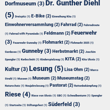
Dr. Gunther Diehl
Dorfmuseum
(3)
(5)
E-Bike
(2)
Dreispitz
(1)
Einweihung Kita
(1)
Einwohnerversammlung
(2)
Fahrrad
(2)
Fahrradroute
Feuerwehr
Feldmann
(2)
(1)
Fahrrad trifft Pyramiede
(1)
(3)
Flohmarkt
(2)
Feuerwehr Gunneby
(1)
Flohmarkt 2025
(1)
Gunneby
(3)
Herbstmarkt
(2)
Gardasee
(1)
Joachim
KITA
(2)
Spengler
(1)
Kerbschnitt
(1)
Kinderspielzeug
(1)
Kita Ulsnis
(1)
Lesung
(5)
Kultur
(3)
Lisa Ohm
(2)
Marco
Museum
(2)
Museumstag
(2)
Strahl
(1)
Museen
(1)
Pastorat
(2)
Naturschutz
(1)
Neujahrslesung
(1)
Rattenbekämpfung
(1)
Riese
(4)
Riese von Ulsnis
(1)
SBC
(1)
Schwalbenturm
(1)
Spengler
Süderfeld
(3)
(1)
Startseite
(1)
Stiftungsfest
(1)