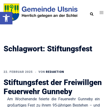
Zum
Inhalt
Werkzeugleiste öffnen
Men
Suche
springen
ums
Schlagwort:
Stiftungsfest
22. FEBRUAR 2025
VON
REDAKTION
Stiftungsfest der Freiwillgen
Feuerwehr Gunneby
Am Wochenende feierte die Feuerwehr Gunneby ein
großartiges Fest zu ihrem 95-jährigen Bestehen – und