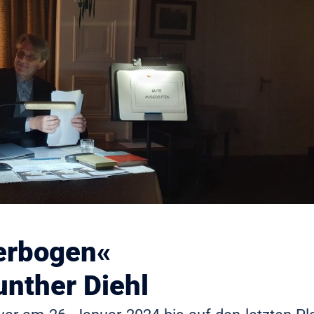
derbogen«
unther Diehl