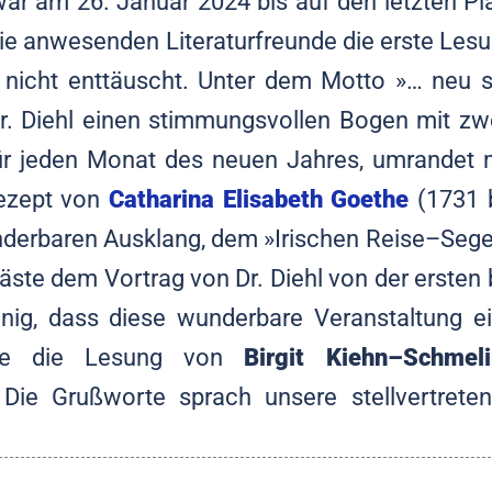
ar am 26. Januar 2024 bis auf den letzten Pl
ie anwesenden Literaturfreunde die erste Les
nicht enttäuscht. Unter dem Motto »… neu s
. Diehl einen stimmungsvollen Bogen mit zw
 für jeden Monat des neuen Jahres, umrandet 
Rezept von
Catharina Elisabeth Goethe
(1731 
erbaren Ausklang, dem »Irischen Reise–Seg
ste dem Vortrag von Dr. Diehl von der ersten 
inig, dass diese wunderbare Veranstaltung e
rde die Lesung von
Birgit Kiehn–Schmeli
Die Grußworte sprach unsere stellvertrete