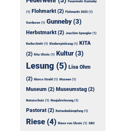
Feuerwehr
(3)
Feuerwehr Gunneby
Flohmarkt
(2)
(1)
Flohmarkt 2025
(1)
Gunneby
(3)
Gardasee
(1)
Herbstmarkt
(2)
Joachim Spengler
(1)
KITA
Kerbschnitt
(1)
Kinderspielzeug
(1)
Kultur
(3)
(2)
Kita Ulsnis
(1)
Lesung
(5)
Lisa Ohm
(2)
Marco Strahl
(1)
Museen
(1)
Museum
(2)
Museumstag
(2)
Naturschutz
(1)
Neujahrslesung
(1)
Pastorat
(2)
Rattenbekämpfung
(1)
Riese
(4)
Riese von Ulsnis
(1)
SBC