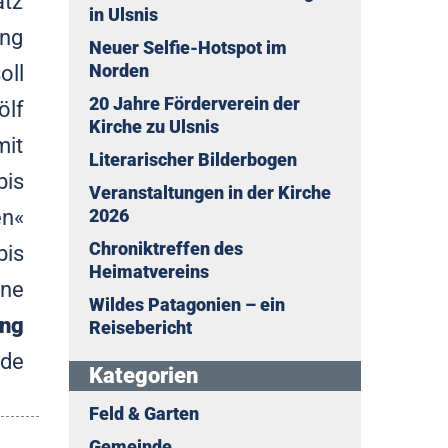
atz
in Ulsnis
ung
Neuer Selfie-Hotspot im
oll
Norden
20 Jahre Förderverein der
ölf
Kirche zu Ulsnis
mit
Literarischer Bilderbogen
bis
Veranstaltungen in der Kirche
en«
2026
Chroniktreffen des
bis
Heimatvereins
ine
Wildes Patagonien – ein
ng
Reisebericht
nde
Kategorien
Feld & Garten
Gemeinde