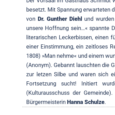
Der Vorsaal im Gasthaus Schmidt w
besetzt. Mit Spannung erwarteten d
von
Dr. Gunther Diehl
und wurden 
unsere Hoffnung sein…« spannte Dr
literarischen Leckerbissen, einen
einer Einstimmung, ein zeitloses 
1808) »Man nehme« und einem wund
(Anonym). Gebannt lauschten die Gä
zur letzen Silbe und waren sich e
Fortsetzung sucht! Initiert wu
(Kulturausschuss der Gemeinde). 
Bürgermeisterin
Hanna Schulze
.