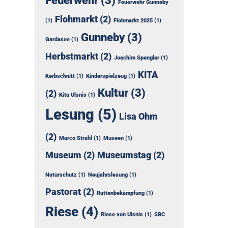
Feuerwehr
(3)
Feuerwehr Gunneby
Flohmarkt
(2)
(1)
Flohmarkt 2025
(1)
Gunneby
(3)
Gardasee
(1)
Herbstmarkt
(2)
Joachim Spengler
(1)
KITA
Kerbschnitt
(1)
Kinderspielzeug
(1)
Kultur
(3)
(2)
Kita Ulsnis
(1)
Lesung
(5)
Lisa Ohm
(2)
Marco Strahl
(1)
Museen
(1)
Museum
(2)
Museumstag
(2)
Naturschutz
(1)
Neujahrslesung
(1)
Pastorat
(2)
Rattenbekämpfung
(1)
Riese
(4)
Riese von Ulsnis
(1)
SBC