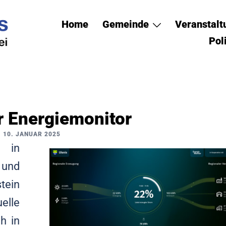
Home
Gemeinde
Veranstal
Pol
r Energiemonitor
10. JANUAR 2025
r in
 und
tein
elle
h in