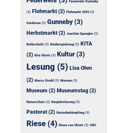
Feuerwehr
(3)
Feuerwehr Gunneby
Flohmarkt
(2)
(1)
Flohmarkt 2025
(1)
Gunneby
(3)
Gardasee
(1)
Herbstmarkt
(2)
Joachim Spengler
(1)
KITA
Kerbschnitt
(1)
Kinderspielzeug
(1)
Kultur
(3)
(2)
Kita Ulsnis
(1)
Lesung
(5)
Lisa Ohm
(2)
Marco Strahl
(1)
Museen
(1)
Museum
(2)
Museumstag
(2)
Naturschutz
(1)
Neujahrslesung
(1)
Pastorat
(2)
Rattenbekämpfung
(1)
Riese
(4)
Riese von Ulsnis
(1)
SBC