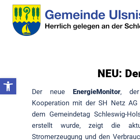
Zum
Inhalt
springen
NEU: De
Werkzeugleiste öffnen
Der neue
EnergieMonitor
, de
Kooperation mit der SH Netz AG
dem Gemeindetag Schleswig-Hols
erstellt wurde, zeigt die aktu
Stromerzeugung und den Verbrauc