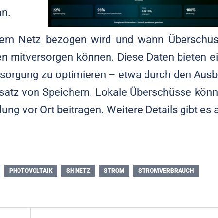
an.
 dem Netz bezogen wird und wann Überschü
en mitversorgen können. Diese Daten bieten e
ersorgung zu optimieren – etwa durch den Aus
nsatz von Speichern. Lokale Überschüsse kön
ung vor Ort beitragen. Weitere Details gibt es 
PHOTOVOLTAIK
SH NETZ
STROM
STROMVERBRAUCH