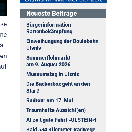
Neueste Beiträge
sse
Bürgerinformation
Rattenbekämpfung
ine
Einweihungung der Boulebahn
bau
Ulsnis
nen
Sommerflohmarkt
am 9. August 2026
auf
Museumstag in Ulsnis
Die Bäckerbox geht an den
Start!
Radtour am 17. Mai
Traumhafte Aussicht(en)
Allzeit gute Fahrt »ULSTEIN«!
Bald 534 Kilometer Radwege