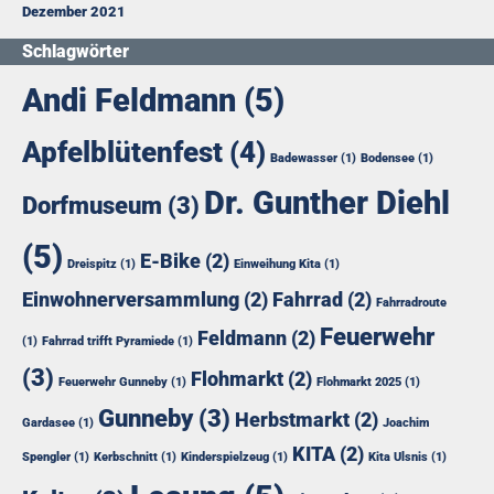
Dezember 2021
Schlagwörter
Andi Feldmann
(5)
Apfelblütenfest
(4)
Badewasser
(1)
Bodensee
(1)
Dr. Gunther Diehl
Dorfmuseum
(3)
(5)
E-Bike
(2)
Dreispitz
(1)
Einweihung Kita
(1)
Einwohnerversammlung
(2)
Fahrrad
(2)
Fahrradroute
Feuerwehr
Feldmann
(2)
(1)
Fahrrad trifft Pyramiede
(1)
(3)
Flohmarkt
(2)
Feuerwehr Gunneby
(1)
Flohmarkt 2025
(1)
Gunneby
(3)
Herbstmarkt
(2)
Gardasee
(1)
Joachim
KITA
(2)
Spengler
(1)
Kerbschnitt
(1)
Kinderspielzeug
(1)
Kita Ulsnis
(1)