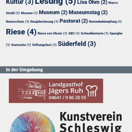
Lesung
(5)
Kultur
(3)
Lisa Ohm
(2)
Marco
Museum
(2)
Museumstag
(2)
Strahl
(1)
Museen
(1)
Pastorat
(2)
Naturschutz
(1)
Neujahrslesung
(1)
Rattenbekämpfung
(1)
Riese
(4)
Riese von Ulsnis
(1)
SBC
(1)
Schwalbenturm
(1)
Spengler
Süderfeld
(3)
(1)
Startseite
(1)
Stiftungsfest
(1)
In der Umgebung