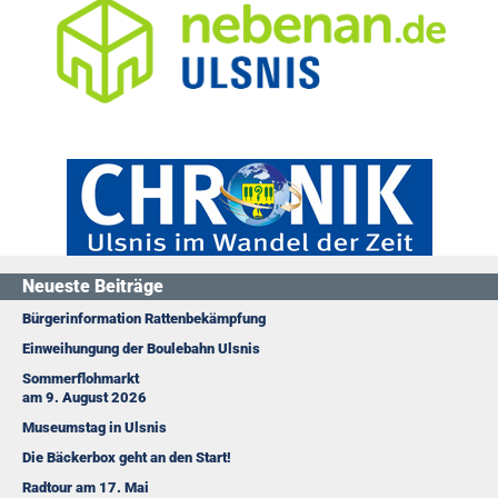
Neueste Beiträge
Bürgerinformation Rattenbekämpfung
Einweihungung der Boulebahn Ulsnis
Sommerflohmarkt
am 9. August 2026
Museumstag in Ulsnis
Die Bäckerbox geht an den Start!
Radtour am 17. Mai