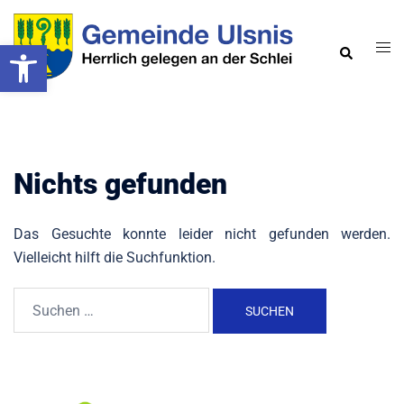
Zum
Inhalt
Werkzeugleiste öffnen
Men
Suche
springen
ums
Nichts gefunden
Das Gesuchte konnte leider nicht gefunden werden.
Vielleicht hilft die Suchfunktion.
Suchen
nach: