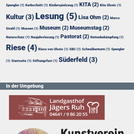
KITA
(2)
Spengler
(1)
Kerbschnitt
(1)
Kinderspielzeug
(1)
Kita Ulsnis
(1)
Lesung
(5)
Kultur
(3)
Lisa Ohm
(2)
Marco
Museum
(2)
Museumstag
(2)
Strahl
(1)
Museen
(1)
Pastorat
(2)
Naturschutz
(1)
Neujahrslesung
(1)
Rattenbekämpfung
(1)
Riese
(4)
Riese von Ulsnis
(1)
SBC
(1)
Schwalbenturm
(1)
Spengler
Süderfeld
(3)
(1)
Startseite
(1)
Stiftungsfest
(1)
In der Umgebung