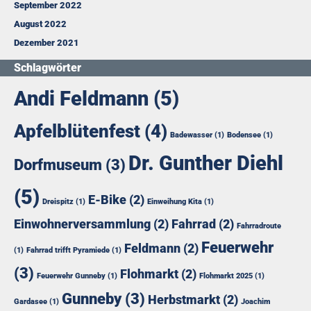
September 2022
August 2022
Dezember 2021
Schlagwörter
Andi Feldmann
(5)
Apfelblütenfest
(4)
Badewasser
(1)
Bodensee
(1)
Dr. Gunther Diehl
Dorfmuseum
(3)
(5)
E-Bike
(2)
Dreispitz
(1)
Einweihung Kita
(1)
Einwohnerversammlung
(2)
Fahrrad
(2)
Fahrradroute
Feuerwehr
Feldmann
(2)
(1)
Fahrrad trifft Pyramiede
(1)
(3)
Flohmarkt
(2)
Feuerwehr Gunneby
(1)
Flohmarkt 2025
(1)
Gunneby
(3)
Herbstmarkt
(2)
Gardasee
(1)
Joachim