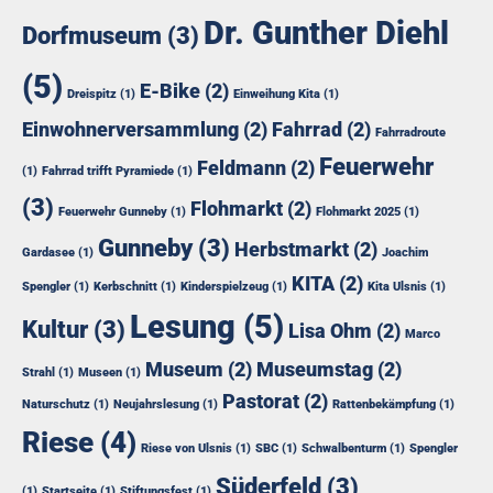
Dr. Gunther Diehl
Dorfmuseum
(3)
(5)
E-Bike
(2)
Dreispitz
(1)
Einweihung Kita
(1)
Einwohnerversammlung
(2)
Fahrrad
(2)
Fahrradroute
Feuerwehr
Feldmann
(2)
(1)
Fahrrad trifft Pyramiede
(1)
(3)
Flohmarkt
(2)
Feuerwehr Gunneby
(1)
Flohmarkt 2025
(1)
Gunneby
(3)
Herbstmarkt
(2)
Gardasee
(1)
Joachim
KITA
(2)
Spengler
(1)
Kerbschnitt
(1)
Kinderspielzeug
(1)
Kita Ulsnis
(1)
Lesung
(5)
Kultur
(3)
Lisa Ohm
(2)
Marco
Museum
(2)
Museumstag
(2)
Strahl
(1)
Museen
(1)
Pastorat
(2)
Naturschutz
(1)
Neujahrslesung
(1)
Rattenbekämpfung
(1)
Riese
(4)
Riese von Ulsnis
(1)
SBC
(1)
Schwalbenturm
(1)
Spengler
Süderfeld
(3)
(1)
Startseite
(1)
Stiftungsfest
(1)