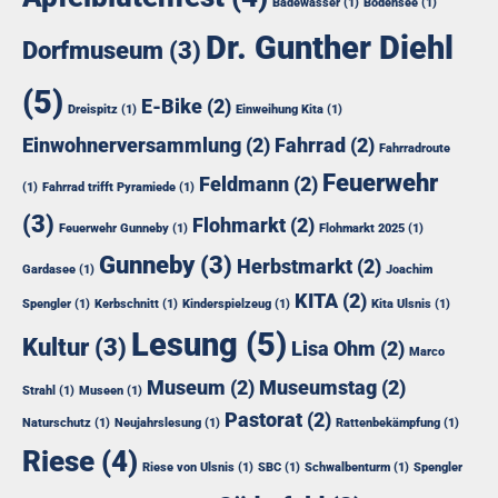
Badewasser
(1)
Bodensee
(1)
Dr. Gunther Diehl
Dorfmuseum
(3)
(5)
E-Bike
(2)
Dreispitz
(1)
Einweihung Kita
(1)
Einwohnerversammlung
(2)
Fahrrad
(2)
Fahrradroute
Feuerwehr
Feldmann
(2)
(1)
Fahrrad trifft Pyramiede
(1)
(3)
Flohmarkt
(2)
Feuerwehr Gunneby
(1)
Flohmarkt 2025
(1)
Gunneby
(3)
Herbstmarkt
(2)
Gardasee
(1)
Joachim
KITA
(2)
Spengler
(1)
Kerbschnitt
(1)
Kinderspielzeug
(1)
Kita Ulsnis
(1)
Lesung
(5)
Kultur
(3)
Lisa Ohm
(2)
Marco
Museum
(2)
Museumstag
(2)
Strahl
(1)
Museen
(1)
Pastorat
(2)
Naturschutz
(1)
Neujahrslesung
(1)
Rattenbekämpfung
(1)
Riese
(4)
Riese von Ulsnis
(1)
SBC
(1)
Schwalbenturm
(1)
Spengler