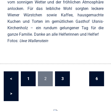
vom sonnigen Wetter und der fröhlichen Atmosphäre
anlocken. Für das leibliche Wohl sorgten leckere
Wiener Würstchen sowie Kaffee, hausgemachte
Kuchen und Torten im gemütlichen Gasthof Ulsnis-
Kirchenholz – ein rundum gelungener Tag für die
ganze Familie. Danke an alle Helferinnen und Helfer!
Fotos:
Uwe Wallenstein
Seitennummerierung
<
1
2
3
…
6
der
Beiträge
>